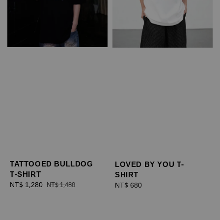
TATTOOED BULLDOG
LOVED BY YOU T-
T-SHIRT
SHIRT
Sale
NT$ 1,280
Regular
Regular
NT$ 680
NT$ 1,480
price
price
price