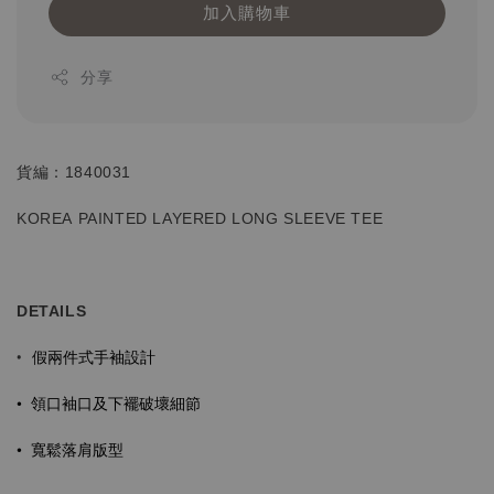
加入購物車
分享
貨編：1840031
KOREA PAINTED LAYERED
LONG SLEEVE TEE
DETAILS
假兩件式手袖設計
•
•
領口
袖口
及下襬破壞細節
•
寬鬆落肩版型