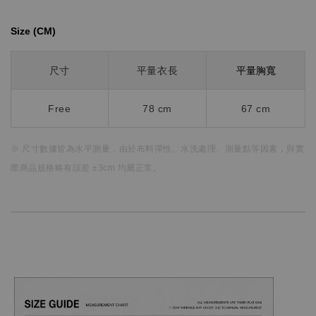
Size (CM)⁡⁡
平量胸寬
尺寸
平量衣長
Free
78 cm
67 cm
※ 尺寸數據皆為水平測量，
由於布料彈性、水洗處理、測量點等因素，
與實
際商品規格略有誤差 ±3cm 均屬正常。