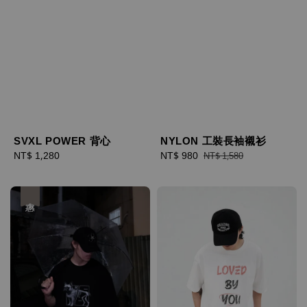
SVXL POWER 背心
NYLON 工裝長袖襯衫
Regular
NT$ 1,280
Sale
NT$ 980
Regular
NT$ 1,580
price
price
price
優惠