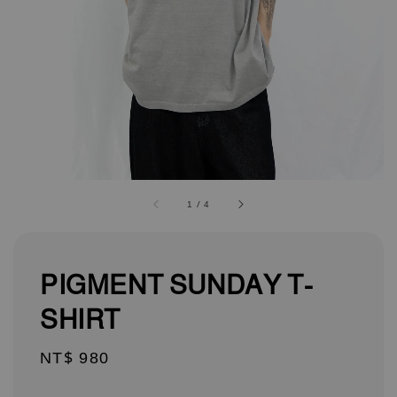
1
/
4
PIGMENT SUNDAY T-
SHIRT
Regular
NT$ 980
price