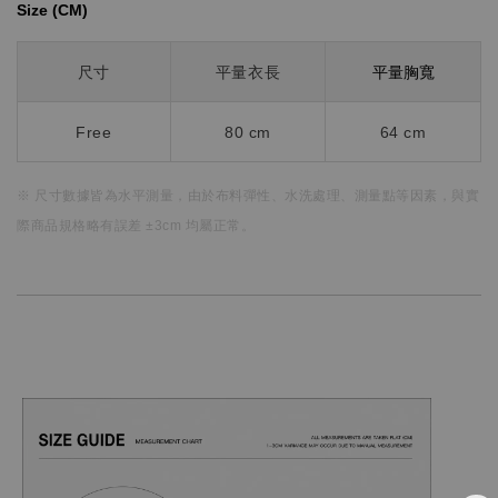
Size (CM)⁡⁡
平量胸寬
尺寸
平量衣長
Free
80
cm
64 cm
※ 尺寸數據皆為水平測量，
由於布料彈性、水洗處理、測量點等因素，
與實
際商品規格略有誤差 ±3cm 均屬正常。