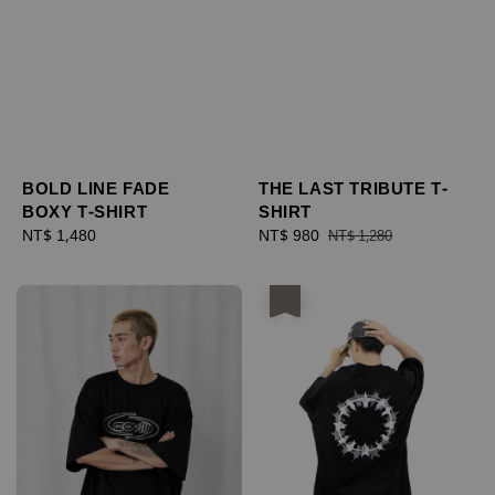
BOLD LINE FADE
THE LAST TRIBUTE T-
BOXY T-SHIRT
SHIRT
Regular
NT$ 1,480
Sale
NT$ 980
Regular
NT$ 1,280
price
price
price
優惠