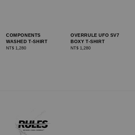
COMPONENTS
OVERRULE UFO SV7
WASHED T-SHIRT
BOXY T-SHIRT
Regular
NT$ 1,280
Regular
NT$ 1,280
price
price