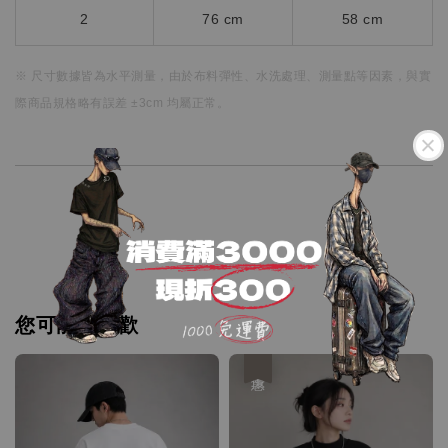
2
76 cm
58 cm
※ 尺寸數據皆為水平測量，
由於布料彈性、水洗處理、測量點等因素，
與實
際商品規格略有誤差 ±3cm 均屬正常。
您可能也喜歡
優惠