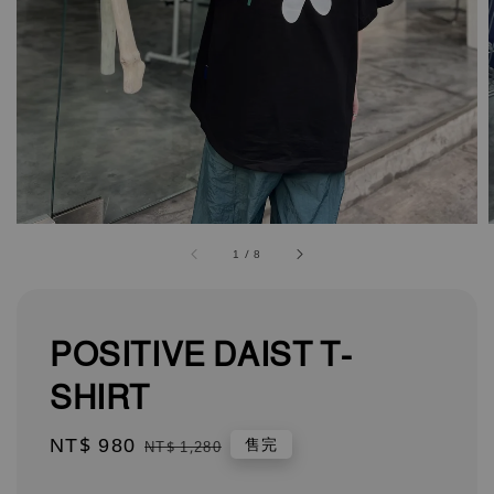
1
/
8
POSITIVE DAIST T-
SHIRT
Sale
NT$ 980
Regular
售完
NT$ 1,280
price
price