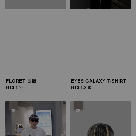
FLORET 長襪
EYES GALAXY T-SHIRT
Regular
NT$ 170
Regular
NT$ 1,280
price
price
優惠
優惠