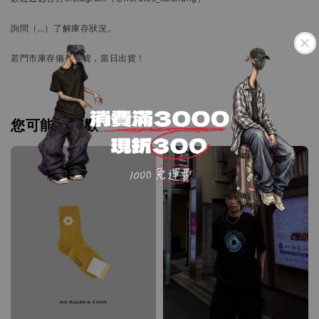
詢問
（…）
了解庫存狀況。
若門市庫存備有現貨，當日出貨！
您可能也喜歡