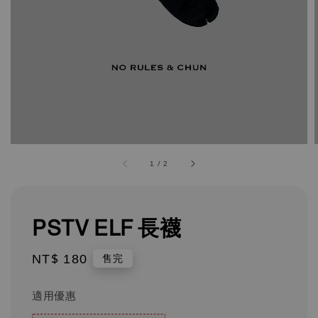
1
/
2
PSTV ELF 長襪
Regular
NT$ 180
售完
price
適用優惠