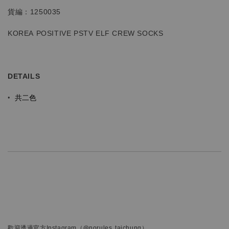
貨編：1250035
KOREA POSITIVE PSTV ELF CREW SOCKS
DETAILS
共二色
•
歡迎透過官方
Instagram
（@norules_taichung）