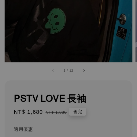
1
/
12
PSTV LOVE 長袖
Sale
NT$ 1,680
Regular
售完
NT$ 1,880
price
price
適用優惠