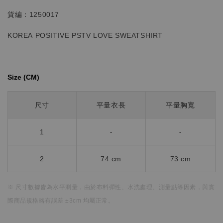
貨編：1250017
KOREA POSITIVE PSTV LOVE
SWEATSHIRT
Size (CM)⁡⁡
尺寸
平量衣長
平量胸寬
1
-
-
2
74 cm
73 cm
※ 尺寸數據皆為水平測量，
由於布料彈性、水洗處理、測量點等因素，
與實
際商品規格略有誤差 ±3cm 均屬正常。