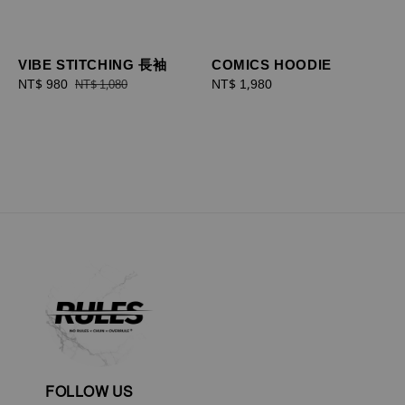
VIBE STITCHING 長袖
COMICS HOODIE
Sale
NT$ 980
Regular
Regular
NT$ 1,980
NT$ 1,080
price
price
price
FOLLOW US