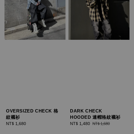
OVERSIZED CHECK 格
DARK CHECK
紋襯衫
HOODED 連帽格紋襯衫
Regular
NT$ 1,680
Sale
NT$ 1,480
Regular
NT$ 1,680
price
price
price