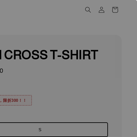
 CROSS T-SHIRT
0
0，限折300！！
S