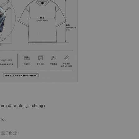
ram
（@norules_taichung）
狀況。
，當日出貨！