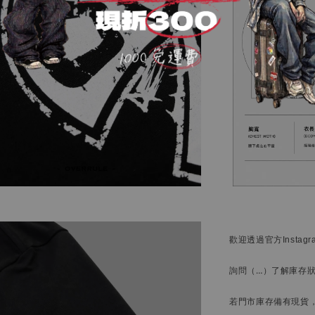
歡迎透過官方
Instag
詢問
（…）
了解庫存
若門市庫存備有現貨