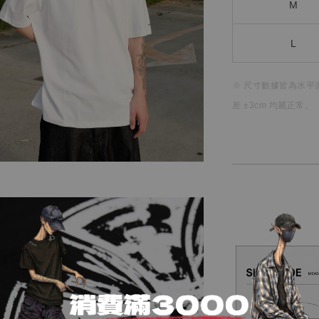
M
L
※ 尺寸數據皆為水平
差 ±3cm 均屬正常。