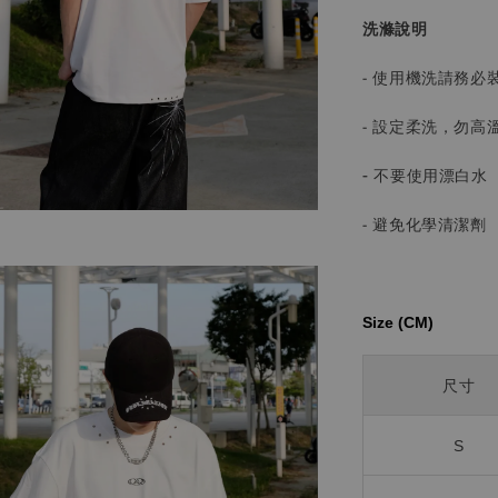
洗滌說明
- 使用機洗請務必
- 設定柔洗，勿高
-
不要使用漂白水
- 避免化學清潔劑
Size (CM)⁡⁡
尺寸
S