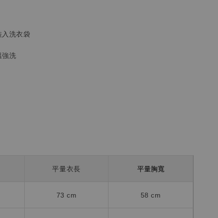
裝入洗衣袋
溫強洗
平量胸寬
平量衣長
73 cm
58
cm