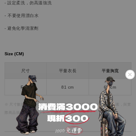
- 設定柔洗，勿高溫強洗
-
不要使用漂白水
- 避免化學清潔劑
Size (CM)⁡⁡
平量胸寬
尺寸
平量衣長
Free
81 cm
65 cm
※ 尺寸數據皆為水平測量，
由於布料彈性、水洗處理、測量點等因素，
與實
際商品規格略有誤差 ±3cm 均屬正常。