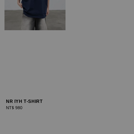
NR IYH T-SHIRT
Regular
NT$ 980
price