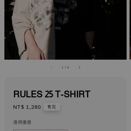
1
/
9
RULES 25 T-SHIRT
Regular
NT$ 1,280
售完
price
適用優惠