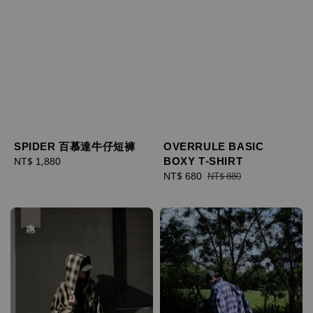
SPIDER 百慕達牛仔短褲
OVERRULE BASIC
BOXY T-SHIRT
Regular
NT$ 1,880
price
Sale
NT$ 680
Regular
NT$ 880
price
price
優惠