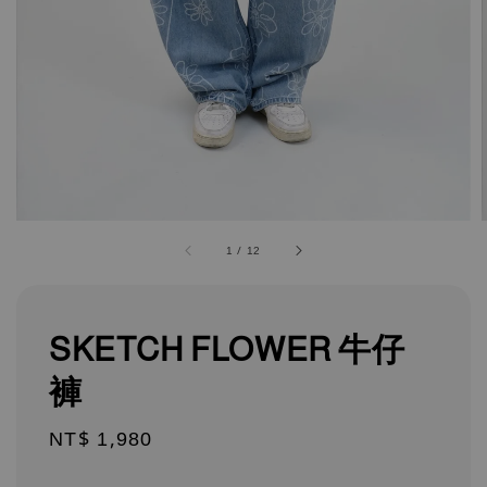
1
/
12
SKETCH FLOWER 牛仔
褲
Regular
NT$ 1,980
price