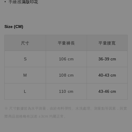
滿版印花
•
手繪感
Size (CM)⁡⁡
尺寸
平量褲長
平量腰寬
S
106 cm
36-39 cm
M
108 cm
40-43 cm
L
110 cm
43-46 cm
※ 尺寸數據皆為水平測量，
由於布料彈性、水洗處理、測量點等因素，
與實
際商品規格略有誤差 ±3cm 均屬正常。