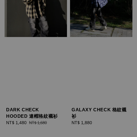
DARK CHECK
GALAXY CHECK 格紋襯
HOODED 連帽格紋襯衫
衫
Sale
NT$ 1,480
Regular
Regular
NT$ 1,880
NT$ 1,680
price
price
price