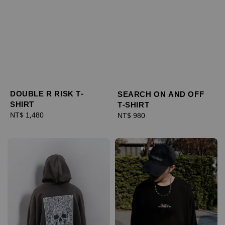
DOUBLE R RISK T-
SEARCH ON AND OFF
SHIRT
T-SHIRT
Regular
NT$ 1,480
Regular
NT$ 980
price
price