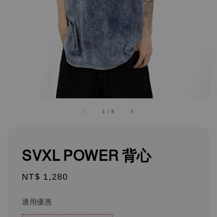
1
/
5
SVXL POWER 背心
Regular
NT$ 1,280
price
適用優惠