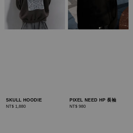
SKULL HOODIE
PIXEL NEED HP 長袖
Regular
NT$ 1,880
Regular
NT$ 980
price
price