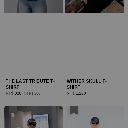
THE LAST TRIBUTE T-
WITHER SKULL T-
SHIRT
SHIRT
Sale
NT$ 980
Regular
Regular
NT$ 1,280
NT$ 1,280
price
price
price
優惠
優惠