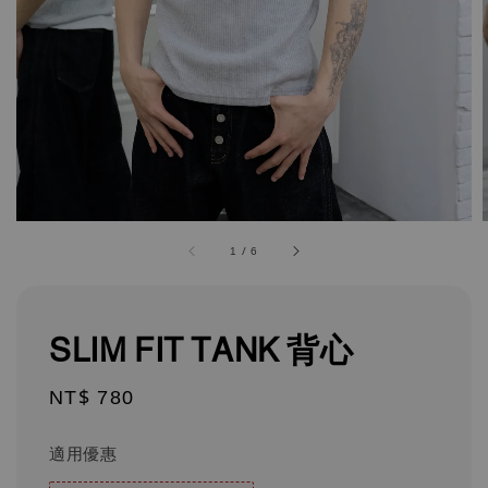
1
/
6
SLIM FIT TANK 背心
Regular
NT$ 780
price
適用優惠