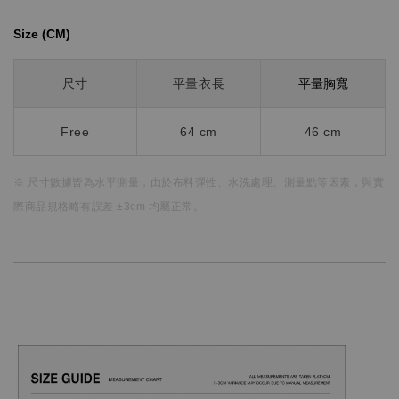
Size (CM)⁡⁡
平量胸寬
尺寸
平量衣長
Free
64
cm
46 cm
※ 尺寸數據皆為水平測量，
由於布料彈性、水洗處理、測量點等因素，
與實
際商品規格略有誤差 ±3cm 均屬正常。