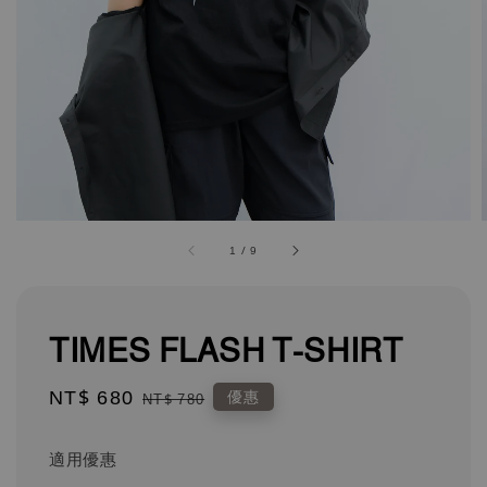
1
/
9
TIMES FLASH T-SHIRT
Sale
NT$ 680
Regular
優惠
NT$ 780
price
price
適用優惠