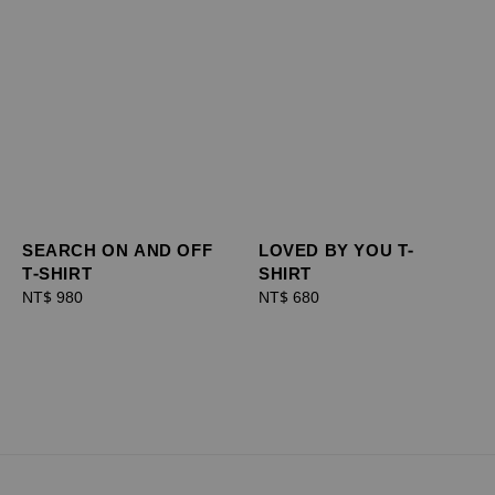
SEARCH ON AND OFF
LOVED BY YOU T-
T-SHIRT
SHIRT
Regular
NT$ 980
Regular
NT$ 680
price
price