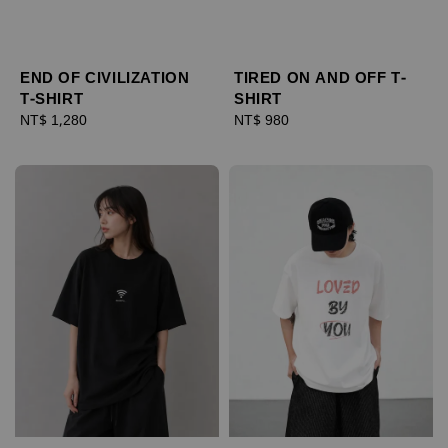
END OF CIVILIZATION
TIRED ON AND OFF T-
T-SHIRT
SHIRT
Regular
NT$ 1,280
Regular
NT$ 980
price
price