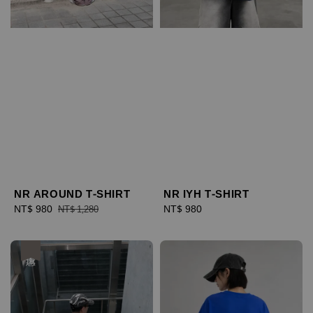
NR AROUND T-SHIRT
NR IYH T-SHIRT
Sale
NT$ 980
Regular
Regular
NT$ 980
NT$ 1,280
price
price
price
優惠