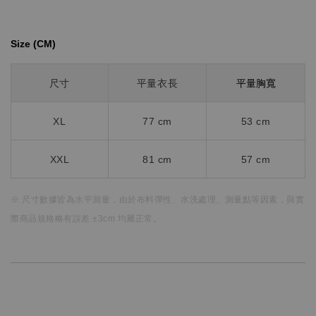
Size (CM)⁡⁡
平量胸寬
尺寸
平量衣長
XL
77 cm
53 cm
XXL
81 cm
57 cm
※ 尺寸數據皆為水平測量，
由於布料彈性、水洗處理、測量點等因素，
與實
際商品規格略有誤差 ±3cm 均屬正常。