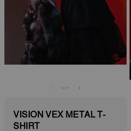
1
/
7
VISION VEX METAL T-
SHIRT