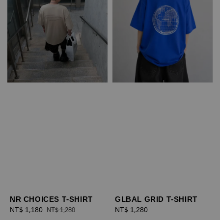
NR CHOICES T-SHIRT
GLBAL GRID T-SHIRT
Sale
NT$ 1,180
Regular
Regular
NT$ 1,280
NT$ 1,280
price
price
price