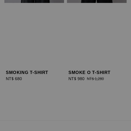
SMOKING T-SHIRT
SMOKE O T-SHIRT
Regular
NT$ 680
Sale
NT$ 980
Regular
NT$ 1,280
price
price
price