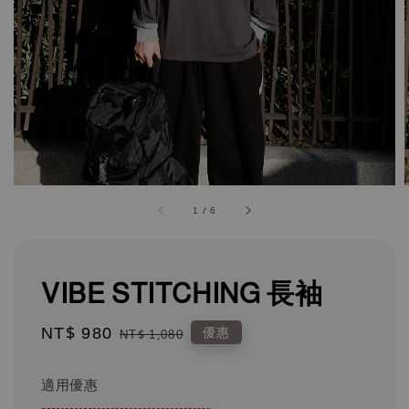
1
/
6
VIBE STITCHING 長袖
Sale
NT$ 980
Regular
優惠
NT$ 1,080
price
price
適用優惠