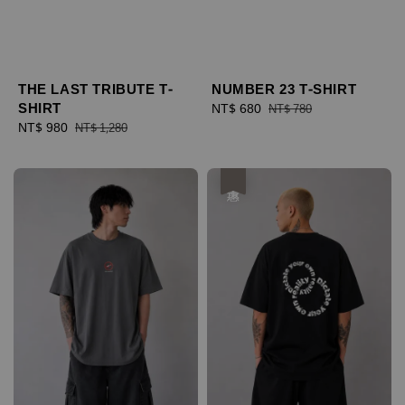
THE LAST TRIBUTE T-
NUMBER 23 T-SHIRT
SHIRT
Sale
NT$ 680
Regular
NT$ 780
Sale
NT$ 980
Regular
price
price
NT$ 1,280
price
price
優惠