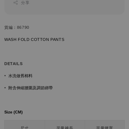
分享
貨編：86790
WASH FOLD COTTON PANTS
DETAILS
水洗做舊棉料
•
•
附含伸縮腰圍及調節綁帶
Size (CM)⁡⁡
尺寸
平量褲長
平量腰寬