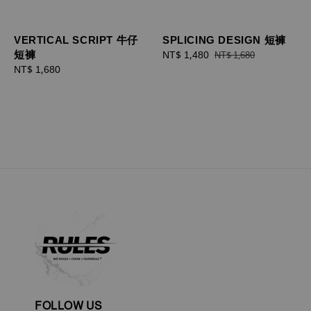
VERTICAL SCRIPT 牛仔
SPLICING DESIGN 短褲
短褲
Sale
NT$ 1,480
Regular
NT$ 1,680
Regular
NT$ 1,680
price
price
price
FOLLOW US