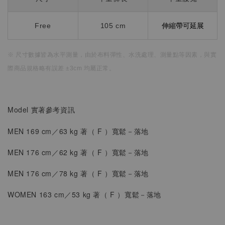
Free
105 cm
伸縮帶可延展
※ 尺寸數據皆為水平測量，
由於布料彈性、水洗處理、測量點等因素，
與實
際商品規格略有誤差 ±3cm 均屬正常。
Model 實著參考資訊
MEN 169 cm／63 kg 著（
F
）
寬鬆
－落地
MEN 176 cm／62 kg 著（
F
）寬鬆
－落地
MEN
176 cm／78 kg 著（
F
）寬鬆
－落地
WOMEN
163 cm／53 kg 著（
F
）
寬鬆－落地