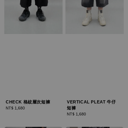
CHECK 格紋層次短褲
VERTICAL PLEAT 牛仔
短褲
Regular
NT$ 1,680
price
Regular
NT$ 1,680
price