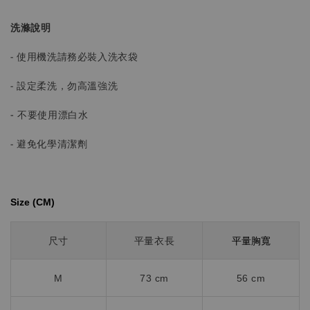
洗滌說明
- 使用機洗請務必裝入洗衣袋
- 設定柔洗，勿高溫強洗
-
不要使用漂白水
- 避免化學清潔劑
Size (CM)⁡⁡
平量胸寬
尺寸
平量衣長
M
73 cm
56 cm