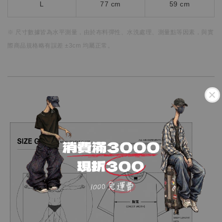
L
77 cm
59 cm
※ 尺寸數據皆為水平測量，
由於布料彈性、水洗處理、測量點等因素，
與實
際商品規格略有誤差 ±3cm 均屬正常。