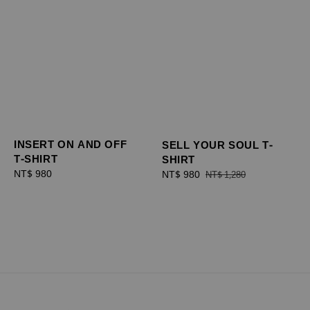
INSERT ON AND OFF
SELL YOUR SOUL T-
T-SHIRT
SHIRT
Regular
NT$ 980
Sale
NT$ 980
Regular
NT$ 1,280
price
price
price