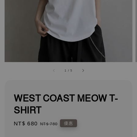
1
/
5
WEST COAST MEOW T-
SHIRT
Sale
NT$ 680
Regular
優惠
NT$ 780
price
price