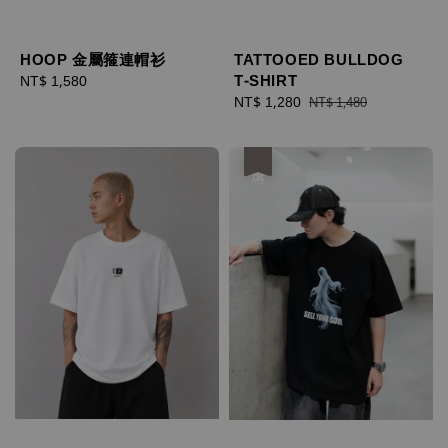
HOOP 金屬箍連帽衫
TATTOOED BULLDOG
T-SHIRT
Regular
NT$ 1,580
price
Sale
NT$ 1,280
Regular
NT$ 1,480
price
price
優惠