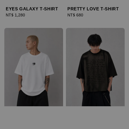
EYES GALAXY T-SHIRT
PRETTY LOVE T-SHIRT
Regular
NT$ 1,280
Regular
NT$ 680
price
price