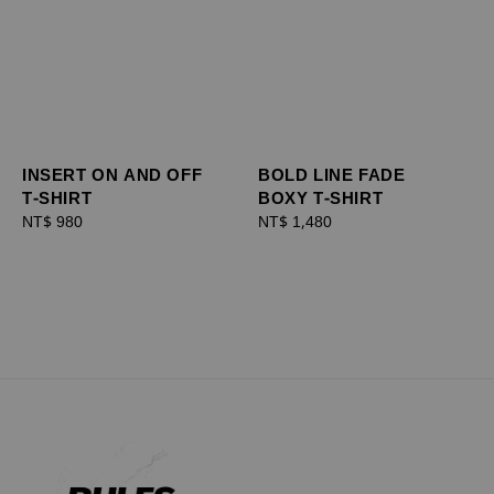
INSERT ON AND OFF
BOLD LINE FADE
T-SHIRT
BOXY T-SHIRT
Regular
NT$ 980
Regular
NT$ 1,480
price
price