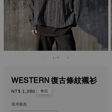
1
/
8
WESTERN 復古條紋襯衫
Regular
NT$ 1,280
售完
price
適用優惠