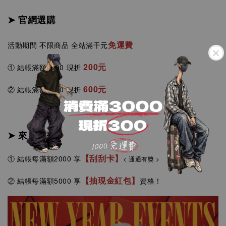
➤ 官網選購
免運費
活動期間 不限商品
全站
滿千元
200元
① 結帳滿額2000 現折
6
00元
②
結帳
滿額5000
現
折
➤ 來店消費
【刮刮卡】
①
結帳每滿額2000
享
< 通通有獎 >
【抽現金紅包】
②
結帳
每
滿額5000
享
資格！